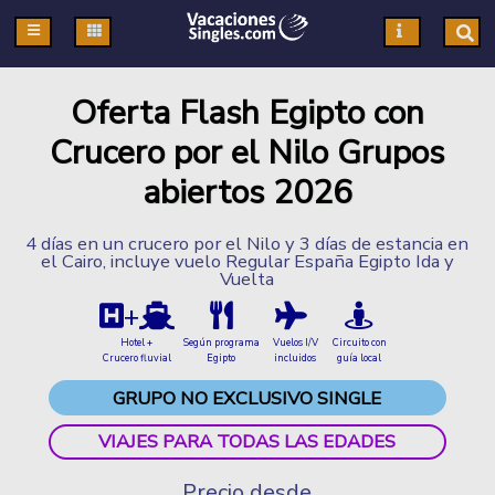
Pasar al contenido principal
Oferta Flash Egipto con
Crucero por el Nilo Grupos
abiertos 2026
4 días en un crucero por el Nilo y 3 días de estancia en
el Cairo, incluye vuelo Regular España Egipto Ida y
Vuelta
+
Hotel +
Según programa
Vuelos I/V
Circuito con
Crucero fluvial
Egipto
incluidos
guía local
GRUPO NO EXCLUSIVO SINGLE
VIAJES PARA TODAS LAS EDADES
Precio desde