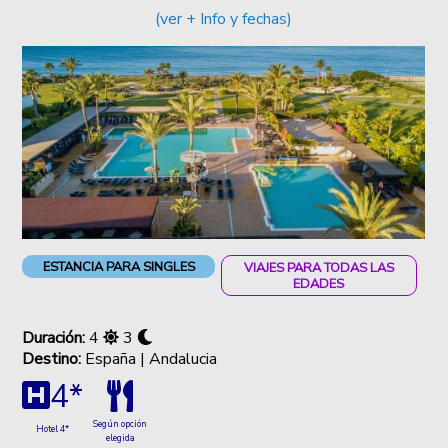
(ver + Info y fechas)
ESTANCIA PARA SINGLES
VIAJES PARA TODAS LAS
EDADES
Duración:
4
3
Destino:
España | Andalucia
4*
Según opción
Hotel 4*
elegida