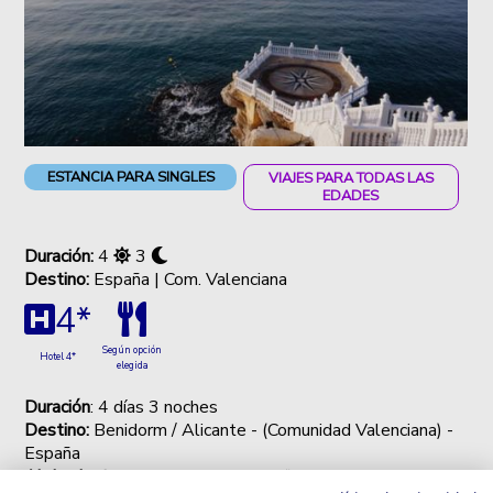
ESTANCIA PARA SINGLES
VIAJES PARA TODAS LAS
EDADES
Duración:
4
3
Destino:
España | Com. Valenciana
4*
Según opción
Hotel 4*
elegida
Duración
: 4 días 3 noches
Destino:
Benidorm / Alicante - (Comunidad Valenciana) -
España
Alojamiento
: en Gan Hotel Bali 4*