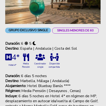
GRUPO EXCLUSIVO SINGLE
SINGLES MENORES DE 60
Duración:
6
5
Destino:
España | Andalucia | Costa del Sol
4*
Coordinador
Disponible
Media
Hotel 4*
single
compartida
Pensión
Duración:
6 días 5 noches
Destino:
Marbella, Málaga ( Andalucía)
Alojamiento:
Hotel Bluebay Banús ****
Régimen:
Media Pensión ( Desayunos , Cenas)
Incluye:
6 días 5 noches en Hotel 4* en régimen de MP,
desplazamiento en autocar ida/vuelta al Campo de Golf,