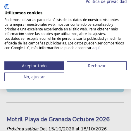
Régimen
: Alojamiento y desayuno (suplemento
Política de privacidad
disponible Media Pensión y Pensión completa)
Utilizamos cookies
Disfruta de una estancia a tu aire en la costa de levante
Podemos utilizarlas para el análisis de los datos de nuestros visitantes,
para mejorar nuestro sitio web, mostrar contenido personalizado y
para disfrutar del buen ambiente y las muchas opciones
brindarle una excelente experiencia en el sitio web. Para obtener más
de ocio que ofrece esta localizad de playa durante todas
información sobre las cookies que utilizamos, abre los ajustes.
las épocas del año.
Los datos se recopilan con el fin de personalizar la publicidad y medir la
eficacia de las campañas publicitarias. Los datos pueden ser compartidos
con Google LLC, más información se puede encontrar
aquí
.
desde
desde
280 €
350 €
Aceptar todo
Rechazar
en Doble
en Individual
No, ajustar
MÁS INFORMACIÓN
Y RESERVAS ▷
Motril Playa de Granada Octubre 2026
Próxima salida:
Del
15/10/2026
al
18/10/2026