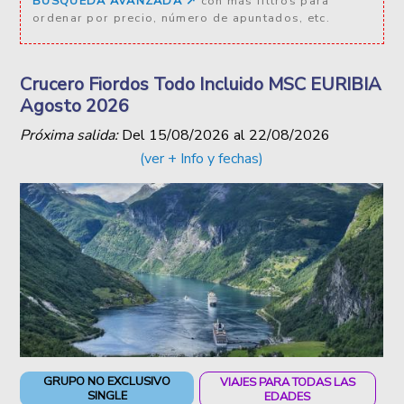
BÚSQUEDA AVANZADA ↗️
con más filtros para
ordenar por precio, número de apuntados, etc.
Crucero Fiordos Todo Incluido MSC EURIBIA
Agosto 2026
Próxima salida:
Del
15/08/2026
al
22/08/2026
(ver + Info y fechas)
GRUPO NO EXCLUSIVO
VIAJES PARA TODAS LAS
SINGLE
EDADES