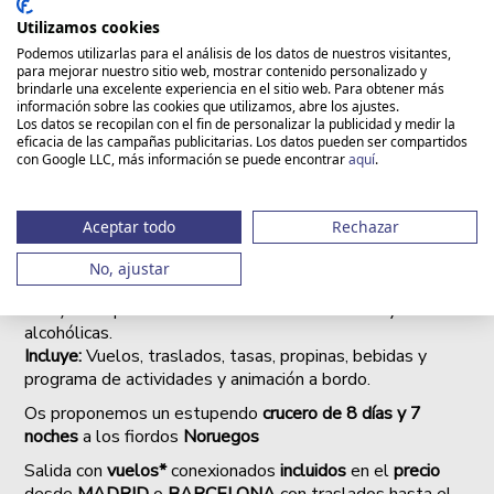
EDADES
Utilizamos cookies
Podemos utilizarlas para el análisis de los datos de nuestros visitantes,
Duración:
8
7
para mejorar nuestro sitio web, mostrar contenido personalizado y
Destino:
Europa | Dinamarca | Noruega
brindarle una excelente experiencia en el sitio web. Para obtener más
información sobre las cookies que utilizamos, abre los ajustes.
+
Los datos se recopilan con el fin de personalizar la publicidad y medir la
eficacia de las campañas publicitarias. Los datos pueden ser compartidos
con Google LLC, más información se puede encontrar
aquí
.
Vuelos I/V
Asistencia
Disponible
Pensión Completa
Crucero
incluidos
en destino
compartida
+ Pack Bebidas
Duración:
8 días, 7 noches
Aceptar todo
Rechazar
Alojamiento
:
Disponible en Camarote Interior y Exterior
con Balcón.
No, ajustar
Régimen
: Pensión completa (Desayunos, Comidas, Cenas
etc.. ) + Paquete de Bebidas EASY alcohólicas y no
alcohólicas.
Incluye:
Vuelos, traslados, tasas, propinas, bebidas y
programa de actividades y animación a bordo.
Os proponemos un estupendo
crucero de 8 días y 7
noches
a los fiordos
Noruegos
Salida con
vuelos*
conexionados
incluidos
en el
precio
desde
MADRID
o
BARCELONA
con traslados hasta el