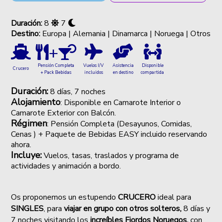
Duración:
8
7
Destino:
Europa | Alemania | Dinamarca | Noruega | Otros
+
Vuelos I/V
Asistencia
Disponible
Pensión Completa
Crucero
incluidos
en destino
compartida
+ Pack Bebidas
Duración:
8 días, 7 noches
Alojamiento
:
Disponible en Camarote Interior o
Camarote Exterior con Balcón.
Régimen
: Pensión Completa (Desayunos, Comidas,
Cenas ) + Paquete de Bebidas EASY incluido reservando
ahora.
Incluye:
Vuelos, tasas, traslados y programa de
actividades y animación a bordo.
Os proponemos un estupendo
CRUCERO
ideal para
SINGLES
, para
viajar en grupo con otros solteros,
8 días y
7 noches visitando los
increíbles Fiordos Noruegos,
con