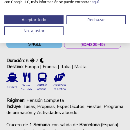
con Google LLC, más información se puede encontrar
aquí
.
Aceptar todo
Rechazar
No, ajustar
GRUPO NO EXCLUSIVO
EXCLUSIVO SINGLES JÓVENES
SINGLE
(EDAD 25-45)
Duración:
8
7
Destino:
Europa | Francia | Italia | Malta
Autobús
Asistencia
Pensión
Crucero
opcional
en destino
Completa
Régimen
: Pensión Completa
Incluye
: Tasas, Propinas, Espectáculos, Fiestas, Programa
de animación y Actividades a bordo..
Crucero de
1 Semana
, con salida de
Barcelona
(España)