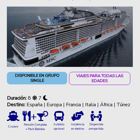
DISPONIBLE EN GRUPO
VIAJES PARA TODAS LAS
SINGLE
EDADES
Duración:
8
7
Destino:
España | Europa | Francia | Italia | África | Túnez
+
Autobús
Asistencia
Disponible
Pensión Completa
Crucero
opcional
en destino
compartida
+ Pack Bebidas