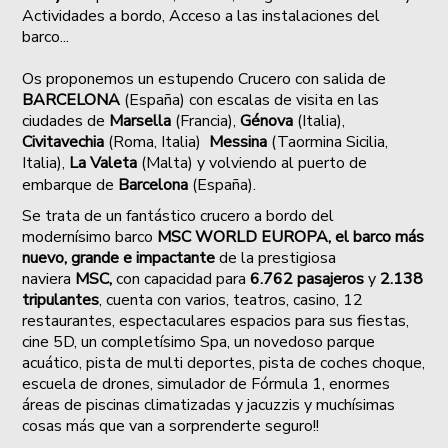
Actividades a bordo, Acceso a las instalaciones del
barco...
Os proponemos un e
stupendo Crucero con salida de
BARCELONA
(España) con escalas de visita en las
ciudades de
Marsella
(Francia),
Génova
(Italia),
Civitavechia
(Roma, Italia)
Messina
(Taormina Sicilia,
Italia),
La Valeta
(Malta) y volviendo al puerto de
embarque de
Barcelona
(España).
Se trata de
un fantástico crucero a bordo del
modernísimo barco
MSC WORLD EUROPA, el barco más
nuevo, grande e impactante
de la prestigiosa
naviera
MSC,
con capacidad para
6.762 pasajeros
y
2.138
tripulantes
, cuenta con varios, teatros, casino, 12
restaurantes, espectaculares espacios para sus fiestas,
cine 5D, un completísimo Spa, un novedoso parque
acuático, pista de multi deportes, pista de coches choque,
escuela de drones, simulador de Fórmula 1, enormes
áreas de piscinas climatizadas y jacuzzis y muchísimas
cosas más que van a sorprenderte seguro!!