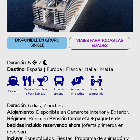
DISPONIBLE EN GRUPO
VIAJES PARA TODAS LAS
SINGLE
EDADES
Duración:
8
7
Destino:
España | Europa | Francia | Italia | Malta
+
Autobús
Asistencia
Disponible
Pensión Completa
Crucero
opcional
en destino
compartida
+ Pack Bebidas
Duración
: 8 días, 7 noches
Alojamiento
: Disponible en Camarote Interior y Exterior.
Régimen
: Régimen
Pensión Completa + paquete de
bebidas incluido reservando ahora
(oferta primeros en
reservar)
Incluye
: Espectáculos, Fiestas, Programa de animación y