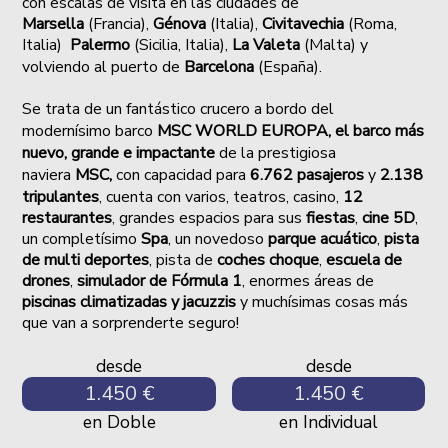
con escalas de visita en las ciudades de
Marsella
(Francia),
Génova
(Italia),
Civitavechia
(Roma,
Italia)
Palermo
(Sicilia, Italia),
La Valeta
(Malta) y
volviendo al puerto de
Barcelona
(España).
Se trata de
un fantástico crucero a bordo del
modernísimo barco
MSC WORLD EUROPA, el barco más
nuevo, grande e impactante
de la prestigiosa
naviera
MSC,
con capacidad para
6.762 pasajeros
y
2.138
tripulantes
, cuenta con varios, teatros, casino,
12
restaurantes
, grandes espacios para sus
fiestas
,
cine 5D
,
un completísimo
Spa
, un novedoso
parque acuático
,
pista
de multi deportes
, pista de
coches choque
,
escuela de
drones
,
simulador de Fórmula 1
, enormes áreas de
piscinas climatizadas y jacuzzis
y muchísimas cosas más
que van a sorprenderte seguro!
desde
desde
1.450 €
1.450 €
en Doble
en Individual