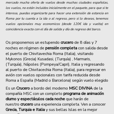
mercado mucha oferta de vuelos desde muchas ciudades españolas,
los vuelos, no están incluidos inicialmente en el paquete, para que si te
interesa, puedas organizarte para hacer una extensión de estancia en
Roma por tu cuenta a la ida o al regreso, pero si lo deseas, tenemos
vuelos opcionales muy economicos (desde 120€ ida y vuelta) en
coincidencia exacta con el día de salida y día de regreso del barco.
Os proponemos un estupendo
crucero
de 8 días y 7
noches en régimen de
pensión completa
con s
alida desde
el puerto de Chivitavechia Roma (Italia), visitando
Mykonos (Grecia) Kusadasi, (Turquía) , Marmaris,
(Turquía), Nápoles (Pompeya/Capri), Italia y regresando
al puerto de Chivitacechia Roma (Italia), para regresar en
avión con vuelos opcionales con tarifa reducida desde
Roma a España (Madrid o Barcelona) según vuelo elegido
Es un
Crucero
a bordo del moderno
MSC DIVINA
de la
compañía MSC con un completo
programa de animación
diurno y espectáculos cada noche
que harán de
nuestro
crucero
una experiencia completa. Ven a conocer
Grecia, Turquia e Italia
y sus bellas Islas en la mejor