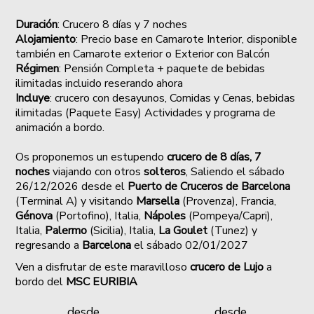
Duración
: Crucero 8 días y 7 noches
Alojamiento
: Precio base en Camarote Interior, disponible
también en Camarote exterior o Exterior con Balcón
Régimen
: Pensión Completa + paquete de bebidas
ilimitadas incluido reserando ahora
Incluye
: crucero con desayunos, Comidas y Cenas, bebidas
ilimitadas (Paquete Easy) Actividades y programa de
animación a bordo.
Os proponemos un estupendo
crucero de 8 días, 7
noches
viajando con otros
solteros
,
Saliendo el sábado
26
/12/2026
desde el
Puerto de Cruceros de Barcelona
(Terminal A) y visitando
Marsella
(Provenza), Francia,
Génova
(Portofino), Italia,
Nápoles
(Pompeya/Capri),
Italia,
Palermo
(Sicilia), Italia,
La Goulet
(Tunez) y
regresando a
Barcelona
el sábado 02/01/2027
Ven a disfrutar de este maravilloso
crucero de Lujo
a
bordo del
MSC EURIBIA
desde
desde