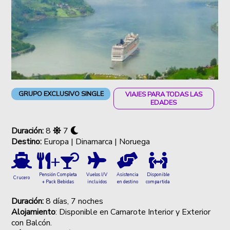
GRUPO EXCLUSIVO SINGLE
VIAJES PARA TODAS LAS
EDADES
Duración:
8
7
Destino:
Europa | Dinamarca | Noruega
+
Vuelos I/V
Asistencia
Disponible
Pensión Completa
Crucero
incluidos
en destino
compartida
+ Pack Bebidas
Duración:
8 días, 7 noches
Alojamiento
:
Disponible en Camarote Interior y Exterior
con Balcón.