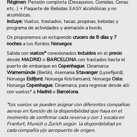
Régimen
: Pensión completa (Desayunos, Comidas, Cenas
etc.. ) + Paquete de Bebidas EASY alcohólicas y no
alcohólicas.
Incluye:
Vuelos, traslados, tasas, propinas, bebidas y
programa de actividades y animación a bordo.
Os proponemos un estupendo
crucero de 8 días y 7
noches
a los fiordos
Noruegos
Salida con
vuelos*
conexionados
incluidos
en el
precio
desde
MADRID
o
BARCELONA
con traslados hasta el
puerto de embarque en
Copenhague
, Dinamarca
Warnemünde
(Berlín), Alemania
Stavanger
(Lysefijord),
Noruega
Eidfjord
, Noruega Kristiansand, Noruega
Oslo
,
Noruega
Copenhague
, Dinamarca, para regresar desde alli
con vuelos* a
Madrid
o
Barcelona
.
*los vuelos se pueden asignar con diferentes compañias
aereas en función de la disponibilidad que haya en el
momento de confirmar cada reserva y con 1 escala en
Franfurt, Munich o Zurich según la disponibildiad en
cada compañia y(o aeropuerto de origen.