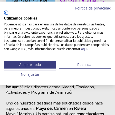
GRUPO NO EXCLUSIVO
VIAJES SOLTEROS EDAD 35-
SINGLE
55
Política de privacidad
Utilizamos cookies
Duración:
9
8
Destino:
Caribe | Mexico | Riviera Maya | Playa del
Podemos utilizarlas para el análisis de los datos de nuestros visitantes,
para mejorar nuestro sitio web, mostrar contenido personalizado y
Carmen
brindarle una excelente experiencia en el sitio web. Para obtener más
5*
información sobre las cookies que utilizamos, abre los ajustes.
+
Los datos se recopilan con el fin de personalizar la publicidad y medir la
eficacia de las campañas publicitarias. Los datos pueden ser compartidos
Vuelos I/V
Asistencia
Todo
Hotel 5*
con Google LLC, más información se puede encontrar
aquí
.
incluidos
en destino
Incluido
Duración:
9 dias, 7 noches (7 noches en Hotel en destino
Aceptar todo
Rechazar
y 1 noche en Vuelo de regreso)
Destino
: Riviera Maya / Playa del Carmen ( México )
No, ajustar
Alojamiento:
Hotel 5*
Régimen:
Todo incluido
Incluye:
Vuelos directos desde Madrid, Traslados,
Actividades y Programa de Animación
Uno de nuestros destinos más solicitados desde hace
algunos años es
Playa del Carmen
en
Riviera
Maya
(
Mexico )
. Un paraiso natural con
espectaculares