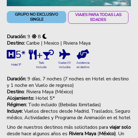
GRUPO NO EXCLUSIVO
VIAJES PARA TODAS LAS
SINGLE
EDADES
Duración:
9
8
Destino:
Caribe | Mexico | Riviera Maya
5*
+
Vuelos I/V
Asistencia
Todo
Hotel 5*
incluidos
en destino
Incluido
Duración:
9 días, 7 noches (7 noches en Hotel en destino
y 1 noche en Vuelo de regreso)
Destino
: Riviera Maya (México)
Alojamiento:
Hotel 5*
Régimen:
Todo incluido (Bebidas Ilimitadas)
Incluye:
Vuelos directos desde Madrid, Traslados, Seguro
médico, Actividades y Programa de Animación en el hotel
Uno de nuestros destinos más solicitados para
viajar solo
desde hace algunos años es
Riviera Maya
(
México)
. Un