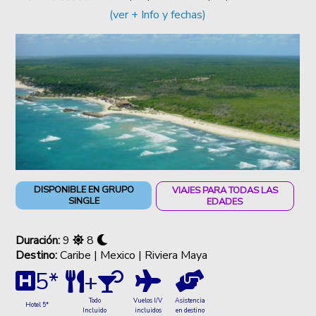
(ver + Info y fechas)
DISPONIBLE EN GRUPO
VIAJES PARA TODAS LAS
SINGLE
EDADES
Duración:
9
8
Destino:
Caribe | Mexico | Riviera Maya
5*
+
Vuelos I/V
Asistencia
Todo
Hotel 5*
incluidos
en destino
Incluido