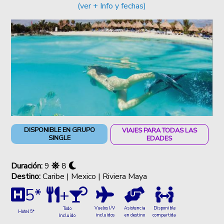
(ver + Info y fechas)
DISPONIBLE EN GRUPO
VIAJES PARA TODAS LAS
SINGLE
EDADES
Duración:
9
8
Destino:
Caribe | Mexico | Riviera Maya
5*
+
Vuelos I/V
Asistencia
Disponible
Todo
Hotel 5*
incluidos
en destino
compartida
Incluido