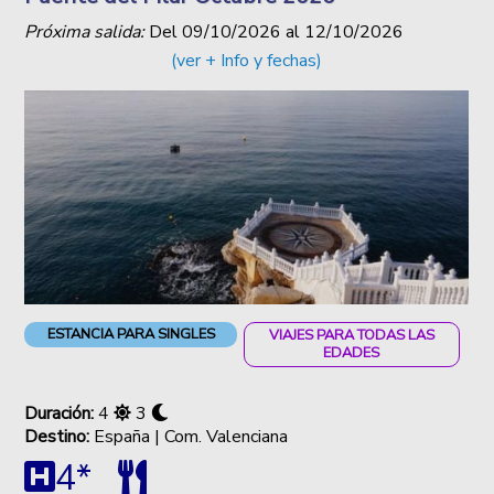
Próxima salida:
Del
09/10/2026
al
12/10/2026
(ver + Info y fechas)
ESTANCIA PARA SINGLES
VIAJES PARA TODAS LAS
EDADES
Duración:
4
3
Destino:
España | Com. Valenciana
4*