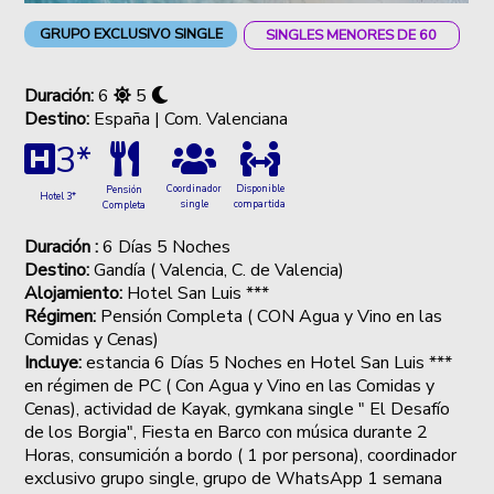
GRUPO EXCLUSIVO SINGLE
SINGLES MENORES DE 60
Duración:
6
5
Destino:
España | Com. Valenciana
3*
Coordinador
Disponible
Pensión
Hotel 3*
single
compartida
Completa
Duración :
6 Días 5 Noches
Destino:
Gandía ( Valencia, C. de Valencia)
Alojamiento:
Hotel San Luis ***
Régimen:
Pensión Completa ( CON Agua y Vino en las
Comidas y Cenas)
Incluye:
estancia 6 Días 5 Noches en Hotel San Luis ***
en régimen de PC ( Con Agua y Vino en las Comidas y
Cenas), actividad de Kayak, gymkana single " El Desafío
de los Borgia", Fiesta en Barco con música durante 2
Horas, consumición a bordo ( 1 por persona), coordinador
exclusivo grupo single, grupo de WhatsApp 1 semana