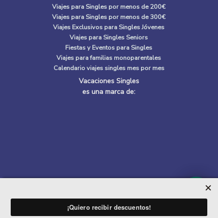
Viajes para Singles por menos de 200€
Viajes para Singles por menos de 300€
Viajes Exclusivos para Singles Jóvenes
Viajes para Singles Seniors
Fiestas y Eventos para Singles
Viajes para familias monoparentales
Calendario viajes singles mes por mes
Vacaciones Singles
es una marca de:
Quiénes Somos
|
Política de privacidad
|
Política de cookies
ADES DE APUNTADOS
CARIB