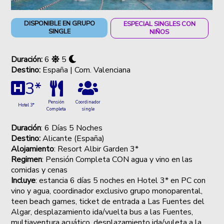
DISPONIBLE EN GRUPO
ESPECIAL SINGLES CON
SINGLE
NIÑOS
Duración:
6
5
Destino:
España | Com. Valenciana
3*
Coordinador
Pensión
Hotel 3*
single
Completa
Duración
: 6 Días 5 Noches
Destino:
Alicante (España)
Alojamiento
: Resort Albir Garden 3*
Regimen
: Pensión Completa CON agua y vino en las
comidas y cenas
Incluye
: estancia 6 días 5 noches en Hotel 3* en PC con
vino y agua, coordinador exclusivo grupo monoparental,
teen beach games, ticket de entrada a Las Fuentes del
Algar, desplazamiento ida/vuelta bus a las Fuentes,
multiaventura acuático, desplazamiento ida/vuleta a la