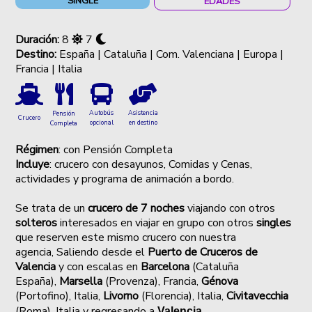
SINGLE
EDADES
Duración:
8
7
Destino:
España | Cataluña | Com. Valenciana | Europa |
Francia | Italia
Autobús
Asistencia
Pensión
Crucero
opcional
en destino
Completa
Régimen
: con Pensión Completa
Incluye
: crucero con desayunos, Comidas y Cenas,
actividades y programa de animación a bordo.
Se trata de un
crucero de 7 noches
viajando con otros
solteros
interesados en viajar en grupo con otros
singles
que reserven este mismo crucero
con nuestra
agencia,
Saliendo
desde el
Puerto de Cruceros de
Valencia
y con escalas en
Barcelona
(Cataluña
España),
Marsella
(Provenza), Francia,
Génova
(Portofino), Italia,
Livorno
(Florencia), Italia,
Civitavecchia
(Roma), Italia
y regresando a
Valencia