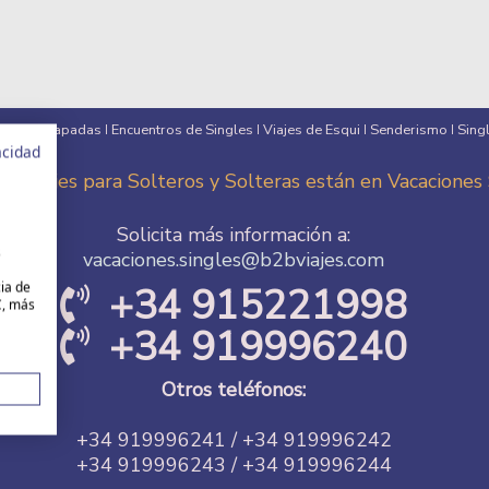
eros
Escapadas
Encuentros de Singles
Viajes de Esqui
Senderismo
Sing
I
I
I
I
I
acidad
es Viajes para Solteros y Solteras están en Vacaciones
Solicita más información a:
s
vacaciones.singles@b2bviajes.com
cia de
+34 915221998
C, más
+34 919996240
Otros teléfonos:
+34 919996241 / +34 919996242
+34 919996243 / +34 919996244