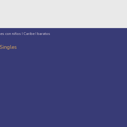
les con niños
Caribe
baratos
I
I
 Singles