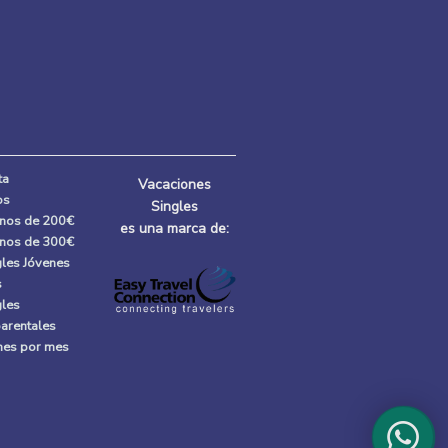
ta
Vacaciones
os
Singles
enos de 200€
es una marca de:
enos de 300€
gles Jóvenes
s
gles
parentales
 mes por mes