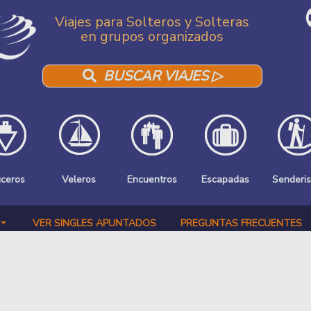
Viajes para Solteros y Solteras
en grupos organizados
BUSCAR VIAJES ▷
uceros
Veleros
Encuentros
Escapadas
Senderi
VER SINGLES APUNTADOS
PREGUNTAS FRECUENTES