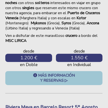
noches
con otros
solteros
interesados en viajar en grupo
con otros
singles
que reserven este mismo crucero
con
nuestra agencia,
para embarcar en el
Puerto de Cruceros
Venecia
(Marghera Italia) y con escalas en
Kotor
(Montenegro)
Mykonos
(Grecia)
,
Syros
(Grecia
),
Ancona
(Urbino Italia)
y regresando a Venecia (Italia)
Ven a disfrutar de este maravilloso
crucero
a bordo del
MSC LIRICA
desde
desde
1.200 €
1.550 €
en Doble
en Individual
MÁS INFORMACIÓN
Y RESERVAS ▷
Riviera Maya en Barcelo Resort 5* Agosto