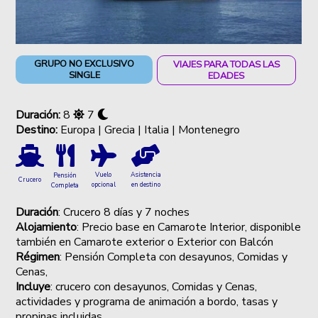
GRUPO NO EXCLUSIVO
VIAJES PARA TODAS LAS
SINGLE
EDADES
Duración:
8
7
Destino:
Europa | Grecia | Italia | Montenegro
Vuelo
Asistencia
Pensión
Crucero
opcional
en destino
Completa
Duración
: Crucero 8 días y 7 noches
Alojamiento
: Precio base en Camarote Interior, disponible
también en Camarote exterior o Exterior con Balcón
Régimen
: Pensión Completa
con desayunos, Comidas y
Cenas,
Incluye
: crucero con desayunos, Comidas y Cenas,
actividades y programa de animación a bordo, tasas y
propinas incluidas