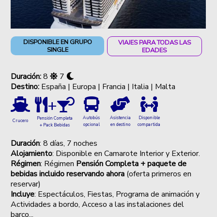
DISPONIBLE EN GRUPO
VIAJES PARA TODAS LAS
SINGLE
EDADES
Duración:
8
7
Destino:
España | Europa | Francia | Italia | Malta
+
Autobús
Asistencia
Disponible
Pensión Completa
Crucero
opcional
en destino
compartida
+ Pack Bebidas
Duración
: 8 días, 7 noches
Alojamiento
: Disponible en Camarote Interior y Exterior.
Régimen
: Régimen
Pensión Completa + paquete de
bebidas incluido reservando ahora
(oferta primeros en
reservar)
Incluye
: Espectáculos, Fiestas, Programa de animación y
Actividades a bordo, Acceso a las instalaciones del
barco...