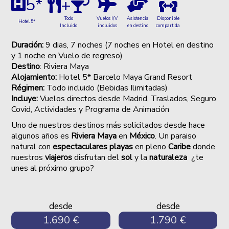
5*
+
Vuelos I/V
Asistencia
Disponible
Todo
Hotel 5*
incluidos
en destino
compartida
Incluido
Duración:
9 dias, 7 noches (7 noches en Hotel en destino
y 1 noche en Vuelo de regreso)
Destino
: Riviera Maya
Alojamiento:
Hotel 5* Barcelo Maya Grand Resort
Régimen:
Todo incluido (Bebidas Ilimitadas)
Incluye:
Vuelos directos desde Madrid, Traslados, Seguro
Covid, Actividades y Programa de Animación
Uno de nuestros destinos más solicitados desde hace
algunos años es
Riviera Maya
en
México
. Un paraiso
natural con
espectaculares playas
en pleno
Caribe
donde
nuestros
viajeros
disfrutan del
sol
y la
naturaleza
¿te
unes al próximo grupo?
desde
desde
1.690 €
1.790 €