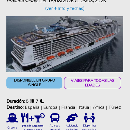
Próxima salida:
Del
18/08/2026
al
25/08/2026
(ver + Info y fechas)
DISPONIBLE EN GRUPO
VIAJES PARA TODAS LAS
SINGLE
EDADES
Duración:
8
7
Destino:
España | Europa | Francia | Italia | África | Túnez
+
Autobús
Asistencia
Disponible
Pensión Completa
Crucero
opcional
en destino
compartida
+ Pack Bebidas