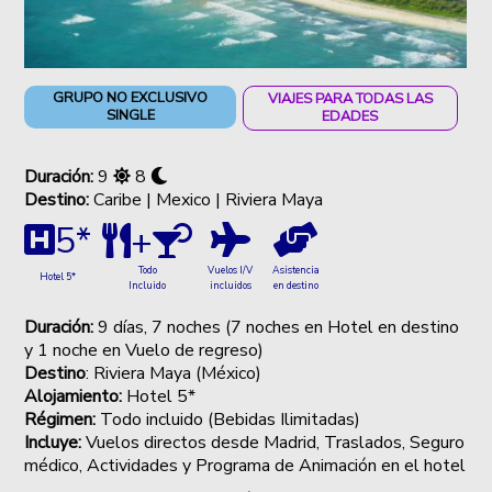
GRUPO NO EXCLUSIVO
VIAJES PARA TODAS LAS
SINGLE
EDADES
Duración:
9
8
Destino:
Caribe | Mexico | Riviera Maya
5*
+
Vuelos I/V
Asistencia
Todo
Hotel 5*
incluidos
en destino
Incluido
Duración:
9 días, 7 noches (7 noches en Hotel en destino
y 1 noche en Vuelo de regreso)
Destino
: Riviera Maya (México)
Alojamiento:
Hotel 5*
Régimen:
Todo incluido (Bebidas Ilimitadas)
Incluye:
Vuelos directos desde Madrid, Traslados, Seguro
médico, Actividades y Programa de Animación en el hotel