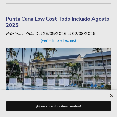
Punta Cana Low Cost Todo Incluido Agosto
2025
Próxima salida:
Del
25/08/2026
al
02/09/2026
(ver + Info y fechas)
GRUPO NO EXCLUSIVO
VIAJES PARA TODAS LAS
SINGLE
EDADES
S DE APUNTADOS
CARIBE A 