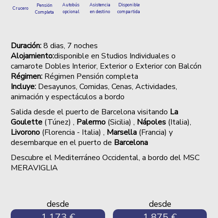
Autobús
Asistencia
Disponible
Pensión
Crucero
opcional
en destino
compartida
Completa
Duración:
8
dias, 7 noches
Alojamiento:
disponible en Studios Individuales o
camarote Dobles Interior, Exterior o Exterior con Balcón
Régimen:
Régimen Pensión completa
Incluye:
Desayunos, Comidas, Cenas,
Actividades,
animación y espectáculos a bordo
Salida desde el puerto de Barcelona visitando
La
Goulette
(Túnez) ,
Palermo
(Sicilia) ,
Nápoles
(Italia),
Livorono
(Florencia - Italia) ,
Marsella
(Francia) y
desembarque en el puerto de
Barcelona
Descubre el Mediterráneo Occidental, a bordo del MSC
MERAVIGLIA
desde
desde
1.173 €
1.875 €