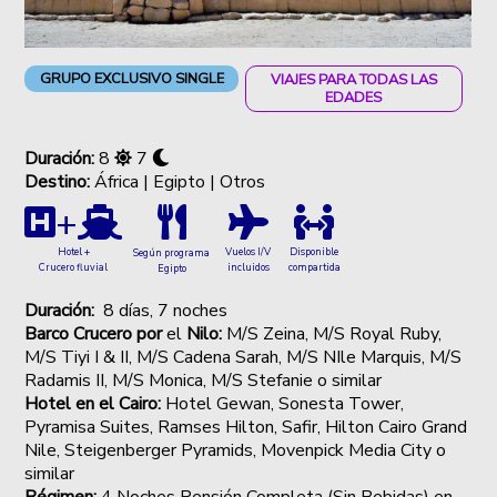
GRUPO EXCLUSIVO SINGLE
VIAJES PARA TODAS LAS
EDADES
Duración:
8
7
Destino:
África | Egipto | Otros
+
Hotel +
Vuelos I/V
Disponible
Según programa
Crucero fluvial
incluidos
compartida
Egipto
Duración:
8 días, 7 noches
Barco Crucero por
el
Nilo:
M/S Zeina, M/S Royal Ruby,
M/S Tiyi I & II, M/S Cadena Sarah, M/S NIle Marquis, M/S
Radamis II, M/S Monica, M/S Stefanie o similar
Hotel en el Cairo:
Hotel Gewan, Sonesta Tower,
Pyramisa Suites, Ramses Hilton, Safir, Hilton Cairo Grand
Nile, Steigenberger Pyramids, Movenpick Media City o
similar
Régimen:
4 Noches Pensión Completa (Sin Bebidas) en