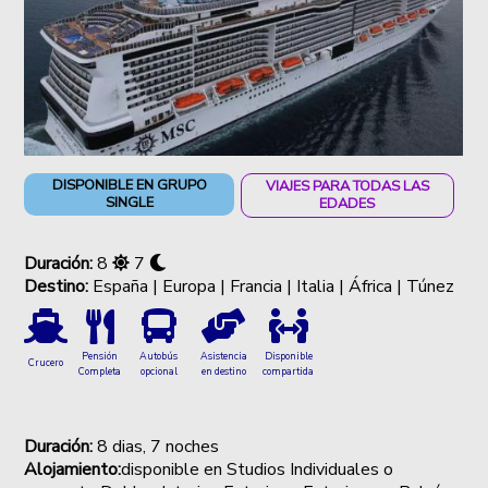
DISPONIBLE EN GRUPO
VIAJES PARA TODAS LAS
SINGLE
EDADES
Duración:
8
7
Destino:
España | Europa | Francia | Italia | África | Túnez
Autobús
Asistencia
Disponible
Pensión
Crucero
opcional
en destino
compartida
Completa
Duración:
8
dias, 7 noches
Alojamiento:
disponible en Studios Individuales o