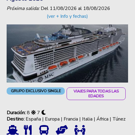
Próxima salida:
Del
11/08/2026
al
18/08/2026
(ver + Info y fechas)
GRUPO EXCLUSIVO SINGLE
VIAJES PARA TODAS LAS
EDADES
Duración:
8
7
Destino:
España | Europa | Francia | Italia | África | Túnez