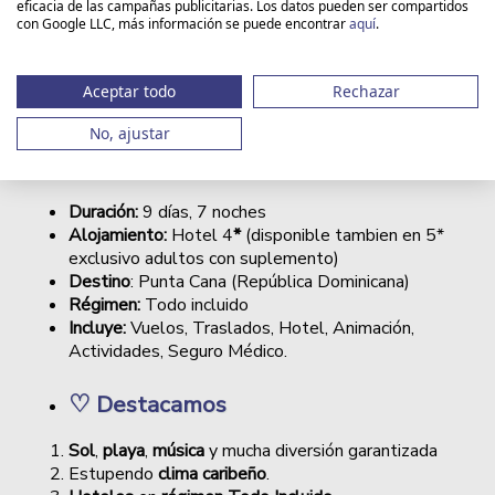
Duración:
9
8
eficacia de las campañas publicitarias. Los datos pueden ser compartidos
Destino:
Caribe | Rep. Dominicana | Punta Cana
con Google LLC, más información se puede encontrar
aquí
.
4*
+
Aceptar todo
Rechazar
Vuelos I/V
Asistencia
Todo
Hotel 4*
incluidos
en destino
Incluido
No, ajustar
Introducción resumida
Duración:
9 días, 7 noches
Alojamiento:
Hotel 4
*
(disponible tambien en 5*
exclusivo adultos con suplemento)
Destino
: Punta Cana (República Dominicana)
Régimen:
Todo incluido
Incluye:
Vuelos, Traslados, Hotel, Animación,
Actividades, Seguro Médico.
♡
Destacamos
Sol
,
playa
,
música
y mucha diversión garantizada
Estupendo
clima caribeño
.