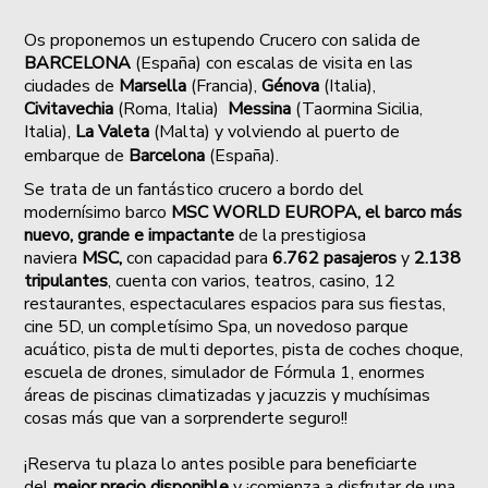
Os proponemos un e
stupendo Crucero con salida de
BARCELONA
(España) con escalas de visita en las
ciudades de
Marsella
(Francia),
Génova
(Italia),
Civitavechia
(Roma, Italia)
Messina
(Taormina Sicilia,
Italia),
La Valeta
(Malta) y volviendo al puerto de
embarque de
Barcelona
(España).
Se trata de
un fantástico crucero a bordo del
modernísimo barco
MSC WORLD EUROPA, el barco más
nuevo, grande e impactante
de la prestigiosa
naviera
MSC,
con capacidad para
6.762 pasajeros
y
2.138
tripulantes
, cuenta con varios, teatros, casino, 12
restaurantes, espectaculares espacios para sus fiestas,
cine 5D, un completísimo Spa, un novedoso parque
acuático, pista de multi deportes, pista de coches choque,
escuela de drones, simulador de Fórmula 1, enormes
áreas de piscinas climatizadas y jacuzzis y muchísimas
cosas más que van a sorprenderte seguro!!
¡Reserva tu plaza lo antes posible para beneficiarte
del
mejor precio disponible
y ¡comienza a disfrutar de una