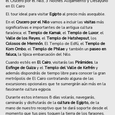
el Crucero por el Nilo, 3 Noches Alojamiento y Desayuno
en El Cairo
El tour ideal para visitar
Egipto
al precio más asequible.
En el
Crucero por el Nilo
vamos a incluir las
visitas
más
significativas e importantes de la antigua cultura
faraónica; el
Templo de Karnak
, el
Templo de Luxor
, el
Valle de los Reyes
, el
Templo de Hatshepsut
, los
Colosos de Memnón
, El Templo de Edfú, el
Templo de
Kom Ombo
, el
Templo de Philae
y también un
paseo en
faluca,
la típica embarcación del Nilo.
Cuando estés en
El Cairo
, visitarás las
Pirámides
, la
Esfinge de Guiza
y el
Templo del
Valle de Kefrén
y
además dispondrás de tiempo libre para conocer la gran
metrópolis de El Cairo contratando alguna de las
excursiones opcionales que te sumergirán aún más en la
fascinante cultura egipcia.
Durante estos intensos 8 días volarás, navegarás,
caminarás y disfrutarás de la
cultura de Egipto,
de la
mano de nuestro receptivo que te dará soporte desde el
momento que tus pies toquen la tierra de los faraones.