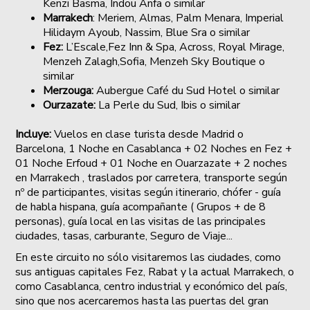
Kenzi Basma, Indou Anfa o similar
Marrakech
: Meriem, Almas, Palm Menara, Imperial
Hilidaym Ayoub, Nassim, Blue Sra o similar
Fez:
L’Escale,Fez Inn & Spa, Across, Royal Mirage,
Menzeh Zalagh,Sofia, Menzeh Sky Boutique o
similar
Merzouga:
Aubergue Café du Sud Hotel o similar
Ourzazate:
La Perle du Sud, Ibis o similar
Incluye:
Vuelos en clase turista desde Madrid o
Barcelona, 1 Noche en Casablanca
+ 02 Noches en Fez +
01 Noche Erfoud + 01 Noche en Ouarzazate + 2 noches
en Marrakech , traslados por carretera, transporte según
nº de participantes, visitas según itinerario, chófer - guía
de habla hispana, guía acompañante ( Grupos + de 8
personas), guía local en las visitas de las principales
ciudades, tasas, carburante, Seguro de Viaje...
En este circuito no sólo visitaremos las ciudades, como
sus antiguas capitales Fez, Rabat y la actual Marrakech, o
como Casablanca, centro industrial y económico del país,
sino que nos acercaremos hasta las puertas del gran