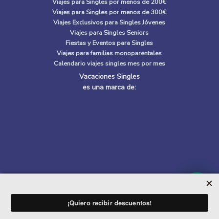
Viajes para Singles por menos de 200€
Viajes para Singles por menos de 300€
Viajes Exclusivos para Singles Jóvenes
Viajes para Singles Seniors
Fiestas y Eventos para Singles
Viajes para familias monoparentales
Calendario viajes singles mes por mes
Vacaciones Singles
es una marca de:
Quiénes Somos
|
Política de privacidad
|
Política de cookies
ADES DE APUNTADOS
CARIB