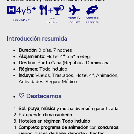
4y5*
+
Vuelos I/V
Asistencia
Todo
Hoteles 4* y 5*
incluidos
en destino
Incluido
Introducción resumida
Duración:
9 días, 7 noches
Alojamiento:
Hotel 4
*
o 5* a elegir
Destino
: Punta Cana (República Dominicana)
Régimen:
Todo incluido
Incluye:
Vuelos, Traslados, Hotel 4*, Animación,
Actividades, Seguro Médico.
♡
Destacamos
Sol
,
playa
,
música
y mucha diversión garantizada
Estupendo
clima caribeño
.
Hoteles
en
régimen Todo Incluido
Completo programa de animación
con
concursos,
juegos
,
clases de baile
,
deporte
y
fiestas
.