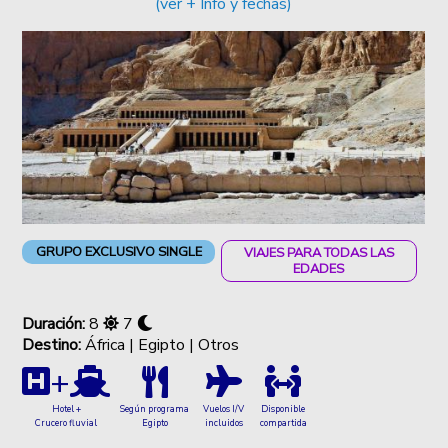
(ver + Info y fechas)
GRUPO EXCLUSIVO SINGLE
VIAJES PARA TODAS LAS
EDADES
Duración:
8
7
Destino:
África | Egipto | Otros
+
Hotel +
Vuelos I/V
Disponible
Según programa
Crucero fluvial
incluidos
compartida
Egipto