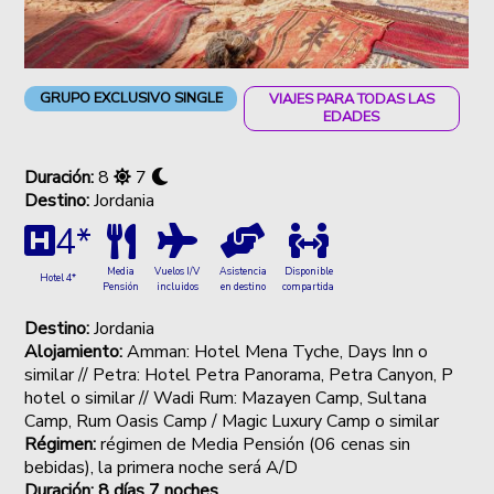
GRUPO EXCLUSIVO SINGLE
VIAJES PARA TODAS LAS
EDADES
Duración:
8
7
Destino:
Jordania
4*
Vuelos I/V
Asistencia
Disponible
Media
Hotel 4*
incluidos
en destino
compartida
Pensión
Destino:
Jordania
Alojamiento:
Amman: Hotel Mena Tyche, Days Inn o
similar // Petra: Hotel Petra Panorama, Petra Canyon, P
hotel o similar // Wadi Rum: Mazayen Camp, Sultana
Camp, Rum Oasis Camp / Magic Luxury Camp o similar
Régimen:
régimen de Media Pensión (06 cenas sin
bebidas), la primera noche será A/D
Duración: 8 días 7 noches