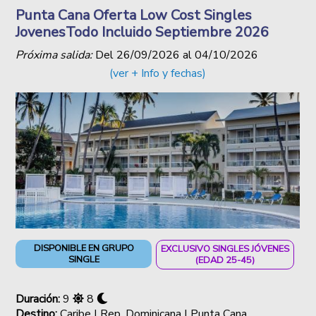
Punta Cana Oferta Low Cost Singles
JovenesTodo Incluido Septiembre 2026
Próxima salida:
Del
26/09/2026
al
04/10/2026
(ver + Info y fechas)
DISPONIBLE EN GRUPO
EXCLUSIVO SINGLES JÓVENES
SINGLE
(EDAD 25-45)
Duración:
9
8
Destino:
Caribe | Rep. Dominicana | Punta Cana