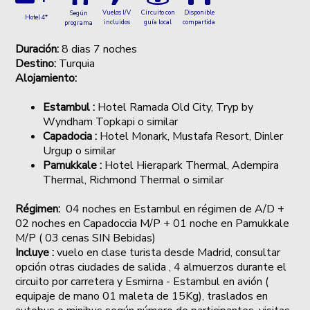
Vuelos I/V
Circuito con
Disponible
Según
Hotel 4*
incluidos
guía local
compartida
programa
Duración:
8 dias 7 noches
Destino:
Turquia
Alojamiento:
Estambul :
Hotel Ramada Old City, Tryp by
Wyndham Topkapi o similar
Capadocia :
Hotel Monark, Mustafa Resort, Dinler
Urgup o similar
Pamukkale :
Hotel Hierapark Thermal, Adempira
Thermal, Richmond Thermal o similar
Régimen:
04 noches en Estambul en régimen de A/D +
02 noches en Capadoccia M/P + 01 noche en Pamukkale
M/P ( 03 cenas SIN Bebidas)
Incluye :
vuelo en clase turista desde Madrid, consultar
opción otras ciudades de salida , 4 almuerzos durante el
circuito por carretera y Esmirna - Estambul en avión (
equipaje de mano 01 maleta de 15Kg), traslados en