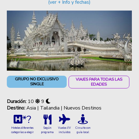
(ver + Info y fechas)
GRUPO NO EXCLUSIVO
VIAJES PARA TODAS LAS
SINGLE
EDADES
Duración:
10
9
Destino:
Asia | Tailandia | Nuevos Destinos
*?
Hoteles diferentes
Vuelos I/V
Circuito con
Según
categorías a elegir
incluidos
guía local
programa