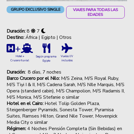
GRUPO EXCLUSIVO SINGLE
VIAJES PARA TODAS LAS
EDADES
Duración:
8
7
Destino:
África | Egipto | Otros
+
Hotel +
Vuelos I/V
Según programa
Crucero fluvial
incluidos
Egipto
Duración:
8 días, 7 noches
Barco Crucero por el Nilo:
M/S Zeina, M/S Royal Ruby,
M/S Tiyi I & II, M/S Cadena Sarah, M/S NIle Marquis, M/S
Opera (standard cabin), M/S Champolion, M/S Radamis II,
M/S Monica, M/S Stefanie o similar
Hotel en el Cairo:
Hotel Tolip Golden Plaza,
Steigenberger Pyramids, Sonesta Tower, Pyramisa
Suites, Ramses Hilton, Grand Nile Tower, Movenpick
Media City o similar
Régimen:
4 Noches Pensión Completa (Sin Bebidas) en