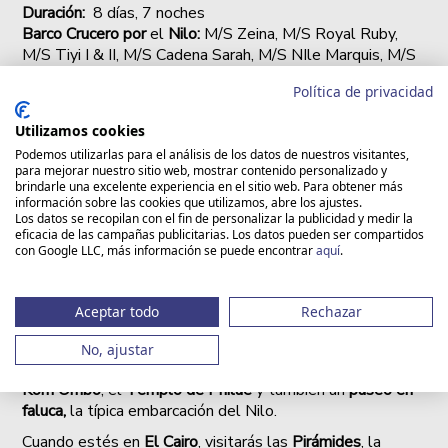
Duración:
8 días, 7 noches
Barco Crucero por
el
Nilo:
M/S Zeina, M/S Royal Ruby,
M/S Tiyi I & II, M/S Cadena Sarah, M/S NIle Marquis, M/S
Radamis II, M/S Monica, M/S Stefanie o similar
Política de privacidad
Hotel en el Cairo:
Hotel Gewan, Sonesta Tower,
Pyramisa Suites, Ramses Hilton, Safir, Hilton Cairo Grand
Utilizamos cookies
Nile, Steigenberger Pyramids, Movenpick Media City o
Podemos utilizarlas para el análisis de los datos de nuestros visitantes,
similar
para mejorar nuestro sitio web, mostrar contenido personalizado y
Régimen:
4 Noches Pensión Completa (Sin Bebidas) en
brindarle una excelente experiencia en el sitio web. Para obtener más
el Crucero por el Nilo, 3 Noches Alojamiento y Desayuno
información sobre las cookies que utilizamos, abre los ajustes.
Los datos se recopilan con el fin de personalizar la publicidad y medir la
en El Cairo
eficacia de las campañas publicitarias. Los datos pueden ser compartidos
con Google LLC, más información se puede encontrar
aquí
.
El tour ideal para visitar
Egipto
al precio más asequible.
En el
Crucero por el Nilo
vamos a incluir las
visitas
más
significativas e importantes de la antigua cultura
Aceptar todo
Rechazar
faraónica; el
Templo de Karnak
, el
Templo de Luxor
, el
Valle de los Reyes
, el
Templo de Hatshepsut
, los
No, ajustar
Colosos de Memnón
, El Templo de Edfú, el
Templo de
Kom Ombo
, el
Templo de Philae
y también un
paseo en
faluca,
la típica embarcación del Nilo.
Cuando estés en
El Cairo
, visitarás las
Pirámides
, la